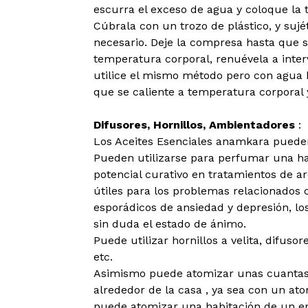
escurra el exceso de agua y coloque la t
Cúbrala con un trozo de plástico, y sujé
necesario. Deje la compresa hasta que s
temperatura corporal, renuévela a inter
utilice el mismo método pero con agua h
que se caliente a temperatura corporal y
Difusores, Hornillos, Ambientadores
:
Los Aceites Esenciales anamkara pueden
Pueden utilizarse para perfumar una ha
potencial curativo en tratamientos de a
útiles para los problemas relacionados c
esporádicos de ansiedad y depresión, lo
sin duda el estado de ánimo.
Puede utilizar hornillos a velita, difusor
etc.
Asimismo puede atomizar unas cuantas 
alrededor de la casa , ya sea con un at
puede atomizar una habitación de un en