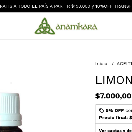
RATIS A TODO EL PAÍS A PARTIR $150.000 y 10%OFF TRANSF
Inicio
ACEIT
LIMO
$7.000,00
5% OFF
co
Precio final:
$
Ver cuotas y d