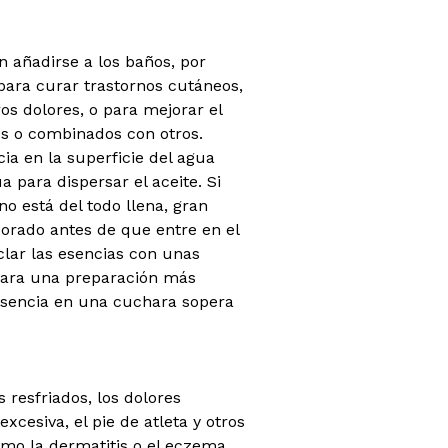
 añadirse a los baños, por
 para curar trastornos cutáneos,
ros dolores, o para mejorar el
os o combinados con otros.
ia en la superficie del agua
a para dispersar el aceite. Si
o está del todo llena, gran
orado antes de que entre en el
clar las esencias con unas
Para una preparación más
esencia en una cuchara sopera
 resfriados, los dolores
excesiva, el pie de atleta y otros
mo la dermatitis o el eczema.