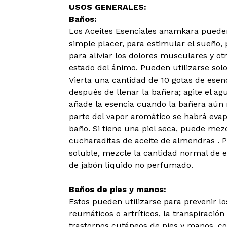
USOS GENERALES:
Baños:
Los Aceites Esenciales anamkara pueden
simple placer, para estimular el sueño,
para aliviar los dolores musculares y ot
estado del ánimo. Pueden utilizarse sol
Vierta una cantidad de 10 gotas de esenc
después de llenar la bañera; agite el agu
añade la esencia cuando la bañera aún n
parte del vapor aromático se habrá evap
baño. Si tiene una piel seca, puede mez
cucharaditas de aceite de almendras . 
soluble, mezcle la cantidad normal de 
de jabón líquido no perfumado.
Baños de pies y manos:
Estos pueden utilizarse para prevenir los
reumáticos o artríticos, la transpiración 
trastornos cutáneos de pies y manos, co