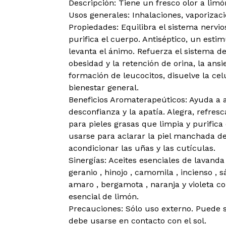
Descripción: Tiene un fresco olor a limó
Usos generales: Inhalaciones, vaporizaci
Propiedades: Equilibra el sistema nervio
purifica el cuerpo. Antiséptico, un estimu
levanta el ánimo. Refuerza el sistema de
obesidad y la retención de orina, la ans
formación de leucocitos, disuelve la cel
bienestar general.
Beneficios Aromaterapeúticos: Ayuda a al
desconfianza y la apatía. Alegra, refresca
para pieles grasas que limpia y purifi
usarse para aclarar la piel manchada de
acondicionar las uñas y las cutículas.
Sinergías: Aceites esenciales de lavanda ,
geranio , hinojo , camomila , incienso , s
amaro , bergamota , naranja y violeta c
esencial de limón.
Precauciones: Sólo uso externo. Puede s
debe usarse en contacto con el sol.